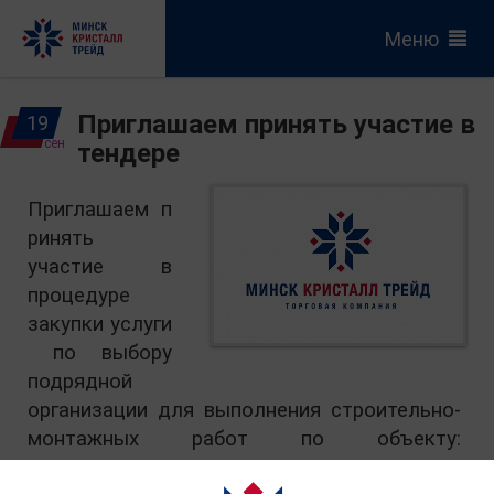
Меню
Приглашаем принять участие в
19
сен
тендере
Приглашаем п
ринять
участие
в
процедуре
закупки
услуги
по выбору
подрядной
организации для выполнения строительно-
монтажных работ по объекту:
«Благоустройство территории,