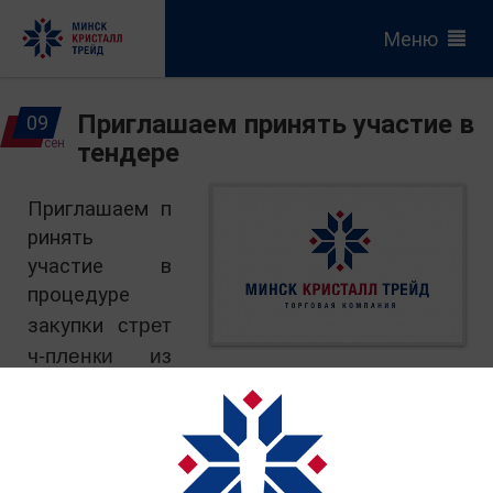
Меню
Приглашаем принять участие в
09
сен
тендере
Приглашаем п
ринять
участие
в
процедуре
стрет
закупки
ч-пленки из
первичного сырья для ручной упаковки.
Документация по настоящей процедуре
закупки размещена в открытом доступе
в
ИС «Тендеры» на сайте