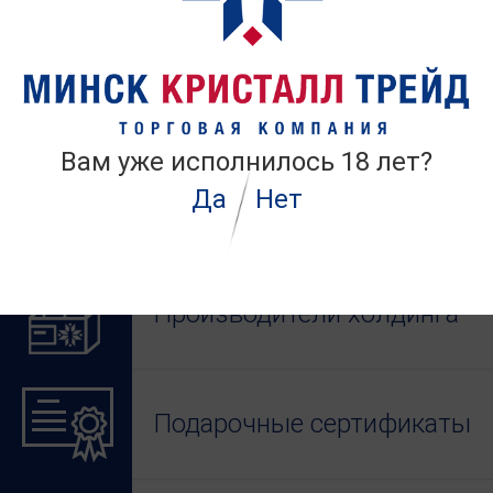
информационного республиканского
унитарного предприятия
«Национальный
центр маркетинга и конъюнктуры цен»
http://www.icetrade.by
.
Документация
прилагается.
Вам уже исполнилось 18 лет?
Приглашение
Да
Нет
Производители холдинга
Подарочные сертификаты