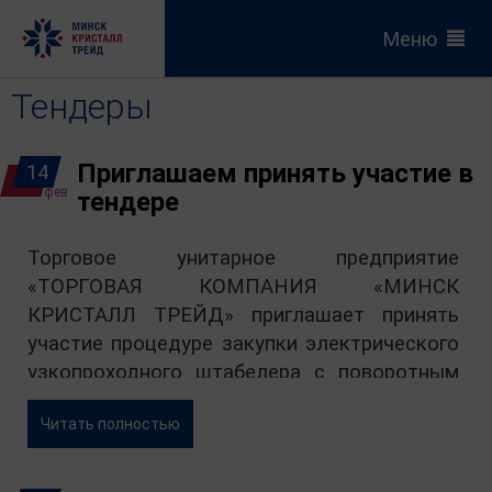
Меню
Тендеры
Приглашаем принять участие в
14
фев
тендере
Торговое унитарное предприятие
«ТОРГОВАЯ КОМПАНИЯ «МИНСК
КРИСТАЛЛ ТРЕЙД» приглашает принять
участие процедуре закупки электрического
узкопроходного штабелера c поворотным
механизмом трехсторонней обработки груза
Читать полностью
для оптового склада «Колядичи» № 2025-
1215491.