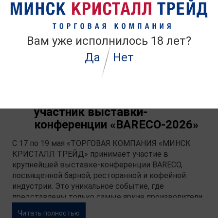
Международной специализированной выставке
"Белагро-2026", которая пойдет в контексте
Белорусской агропромышленной недели на базе
Минского международного выставочного центра.
Вам уже исполнилось 18 лет?
Читать полностью
Да
Нет
«ТОРГОВАЯ КОМПАНИЯ
17
мая
«МИНСК КРИСТАЛЛ ТРЕЙД» -
участник выставки-
конференции «BARECO-2026»
C 17 по 19 мая «ТОРГОВАЯ КОМПАНИЯ «МИНСК
КРИСТАЛЛ ТРЕЙД» принимает участие в
крупнейшей выставке-конференции BARECO,
посвященной барной, ресторанной и кофейной
индустрии. Это уникальное событие, где
представлены только самые яркие производители
и поставщики продукции и оборудования
Читать полностью