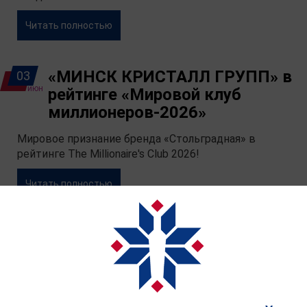
Читать полностью
«МИНСК КРИСТАЛЛ ГРУПП» в
03
июн
рейтинге «Мировой клуб
миллионеров-2026»
Мировое признание бренда «Стольградная» в
рейтинге The Millionaire's Club 2026!
Читать полностью
МИНСК КРИСТАЛЛ ГРУПП на
02
июн
выставке «Белагро-2026»
Со 2-го по 7-е июня наш холдинг "МИНСК
КРИСТАЛЛ ГРУПП" примет участие в