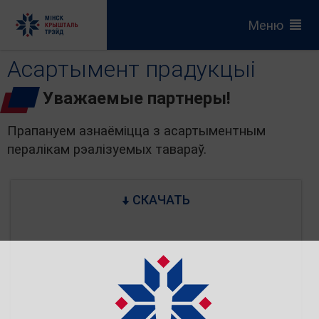
Меню
Асартымент прадукцыі
Уважаемые партнеры!
Прапануем азнаёміцца з асартыментным
пералікам рэалізуемых тавараў.
СКАЧАТЬ