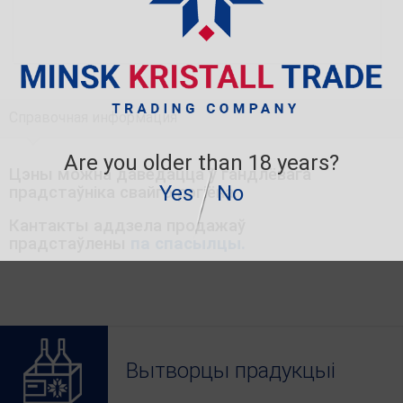
Справочная информация
Are you older than 18 years?
Цэны можна даведацца ў гандлёвага
Yes
No
прадстаўніка свайго рэгіёна.
Кантакты аддзела продажаў
прадстаўлены
па спасылцы
.
Вытворцы прадукцыі